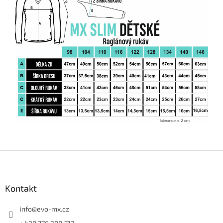
Z
á
p
a
Kontakt
t
í
info
@
evo-mx.cz