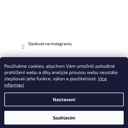
Sledovat na Instagramu
Facebook
Používáme cookies, abychom Vám umožnili pohodlné
prohlížení webu a díky analýze provozu webu neustále
zlepšovali jeho funkce, výkon a použitelnost.
Více
informací
Vytvořil Shoptet
Nastavení
Copyright 2026
EVO-MX.CZ - odborníci na motocykly EVO |
Plasty, Potahy, Polepy, Oblečení & Doplňky
. Všechna práva
Souhlasím
vyhrazena.