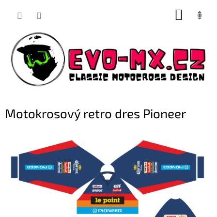
Přejít
NÁKUP
na
obsah
KOŠÍK
Motokrosový retro dres Pioneer