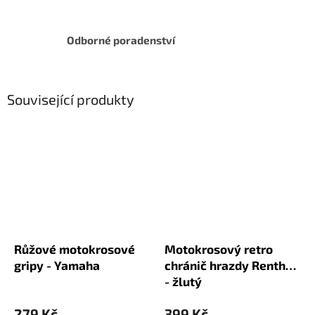
Odborné poradenství
Související produkty
Růžové motokrosové
Motokrosový retro
gripy - Yamaha
chránič hrazdy Renthal
- žlutý
279 Kč
399 Kč