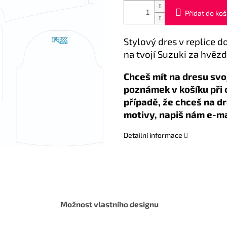
Přidat do koš
Stylový dres v replice
na tvojí Suzuki za hvězd
Chceš mít na dresu svo
poznámek v košíku při
případě, že chceš na d
motivy, napiš nám e-ma
Detailní informace
Možnost vlastního designu