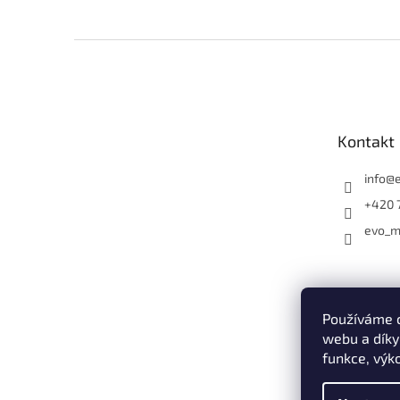
Z
á
p
a
t
Kontakt
í
info
@
+420 
evo_m
Používáme c
webu a díky
funkce, výk