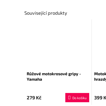
Související produkty
Růžové motokrosové gripy -
Motok
Yamaha
hrazdy
279 Kč
399 
Do košíku