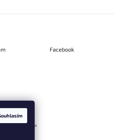
am
Facebook
Souhlasím
vat na Instagramu