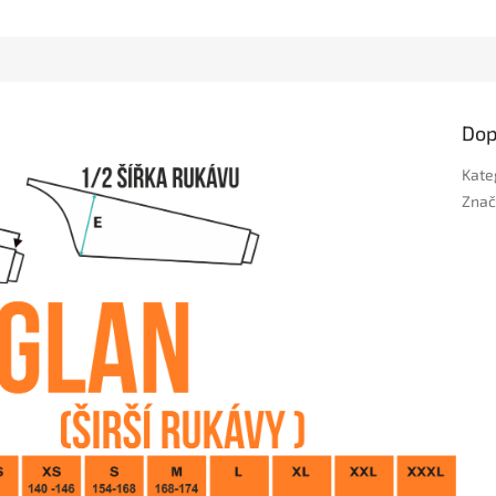
Dop
Kate
Znač