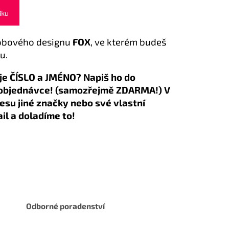
íku
 dobového designu
FOX
, ve kterém budeš
u.
je ČÍSLO a JMÉNO? Napiš ho do
 objednávce! (samozřejmě ZDARMA!) V
resu jiné značky nebo své vlastní
il a doladíme to!
Odborné poradenství