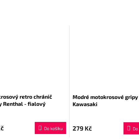
rosový retro chránič
Modré motokrosové gripy 
 Renthal - fialový
Kawasaki
Kč
279 Kč
Do košíku
Do 