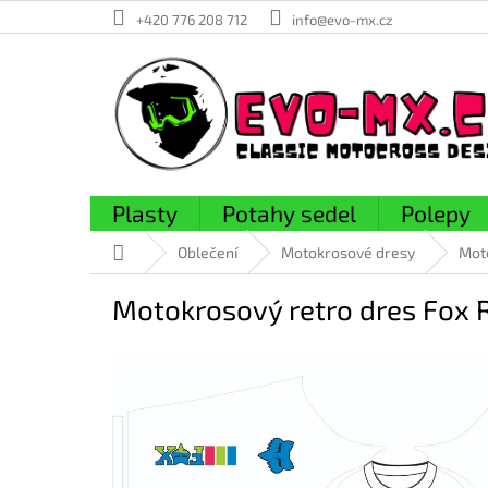
Přejít
+420 776 208 712
info@evo-mx.cz
na
obsah
Plasty
Potahy sedel
Polepy
Domů
Oblečení
Motokrosové dresy
Mot
Motokrosový retro dres Fox 