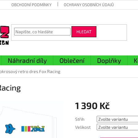
OBCHODNÍ PODMÍNKY
OCHRANY OSOBNÍCH ÚDAJŮ
HLEDAT
Náhradní díly
Oblečení
Doplňky
K
okrosový retro dres Fox Racing
Racing
1 390 Kč
Měrná
Střih
cena:
Velikost