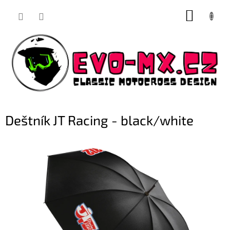
Přejít
NÁKUP
na
obsah
KOŠÍK
Deštník JT Racing - black/white