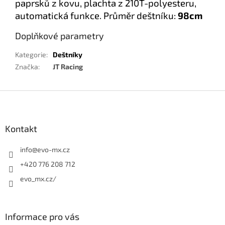
paprsků z kovu, plachta z 210T-polyesteru,
automatická funkce. Průměr deštníku:
98cm
Doplňkové parametry
Kategorie
:
Deštníky
Značka
:
JT Racing
Z
á
p
a
Kontakt
t
í
info
@
evo-mx.cz
+420 776 208 712
evo_mx.cz/
Informace pro vás