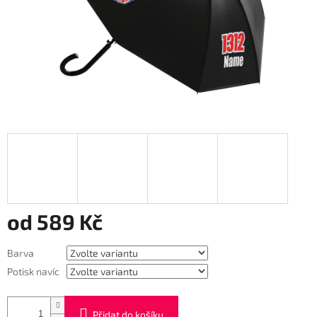
od
589 Kč
Měrná
Barva
cena:
Potisk navíc
Přidat do košíku