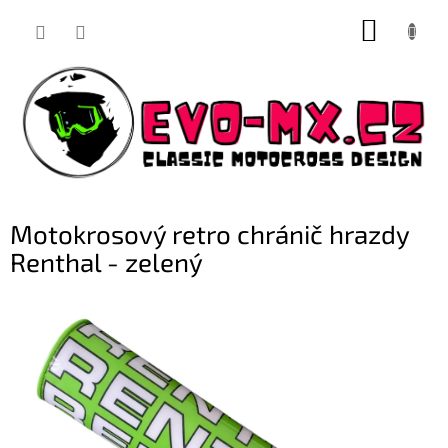
Přejít
NÁKUP
na
obsah
KOŠÍK
Motokrosový retro chránič hrazdy
Renthal - zelený