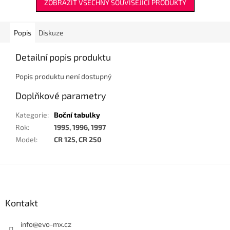
ZOBRAZIT VŠECHNY SOUVISEJÍCÍ PRODUKTY
Popis
Diskuze
Detailní popis produktu
Popis produktu není dostupný
Doplňkové parametry
Kategorie
:
Boční tabulky
Rok
:
1995, 1996, 1997
Model
:
CR 125, CR 250
Z
á
p
a
Kontakt
t
í
info
@
evo-mx.cz