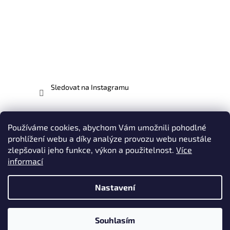
Sledovat na Instagramu
Facebook
Používáme cookies, abychom Vám umožnili pohodlné
prohlížení webu a díky analýze provozu webu neustále
zlepšovali jeho funkce, výkon a použitelnost.
Více
informací
Vytvořil Shoptet
Nastavení
Copyright 2026
EVO-MX.CZ - odborníci na motocykly EVO |
Plasty, Potahy, Polepy, Oblečení & Doplňky
. Všechna práva
Souhlasím
vyhrazena.