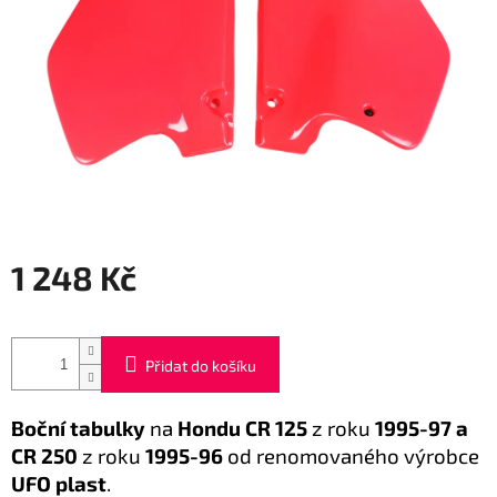
1 248 Kč
Měrná
cena:
Přidat do košíku
Boční tabulky
na
Hondu CR 125
z roku
1995-97 a
CR 250
z roku
1995-96
od renomovaného výrobce
UFO plast
.