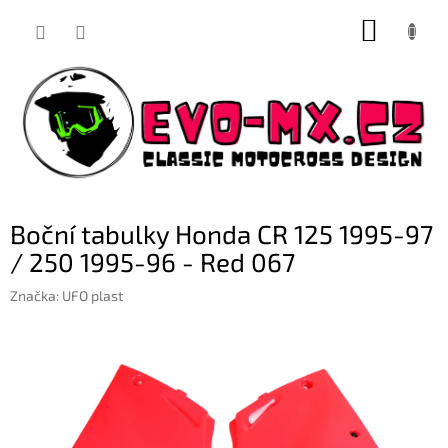
Přejít
NÁKUP
na
obsah
KOŠÍK
Boční tabulky Honda CR 125 1995-97
/ 250 1995-96 - Red 067
Značka:
UFO plast