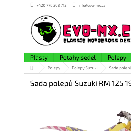
Přejít
+420 776 208 712
info@evo-mx.cz
na
obsah
Plasty
Potahy sedel
Polepy
Domů
Polepy
Polepy Suzuki
Sada polep
Sada polepů Suzuki RM 125 1