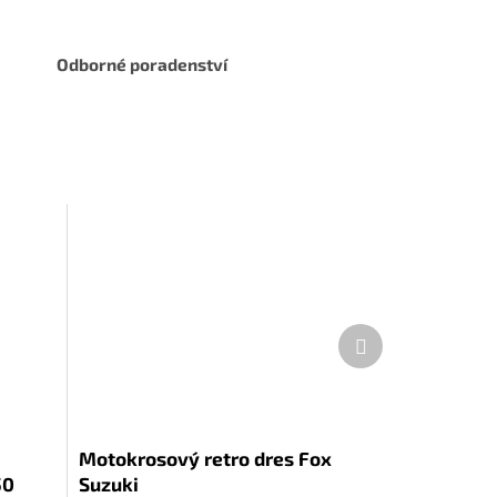
Odborné poradenství
Další
produkt
Motokrosový retro dres Fox
50
Suzuki