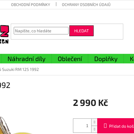
OBCHODNÍ PODMÍNKY
OCHRANY OSOBNÍCH ÚDAJŮ
HLEDAT
Náhradní díly
Oblečení
Doplňky
K
ů Suzuki RM 125 1992
992
2 990 Kč
Měrná
cena:
Přidat do koš