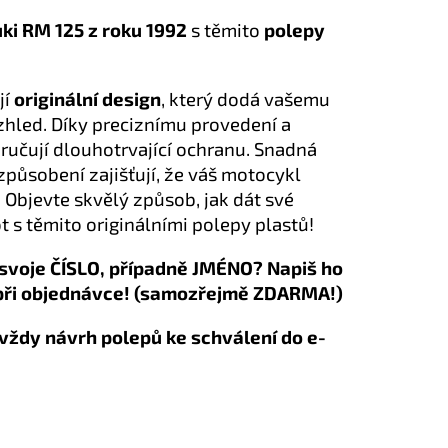
ki RM 125 z roku 1992
s těmito
polepy
jí
originální design
, který dodá vašemu
hled. Díky preciznímu provedení a
aručují dlouhotrvající ochranu. Snadná
izpůsobení zajišťují, že váš motocykl
 Objevte skvělý způsob, jak dát své
 s těmito originálními polepy plastů!
svoje ČÍSLO, případně JMÉNO? Napiš ho
při objednávce! (samozřejmě ZDARMA!)
vždy návrh polepů ke schválení do e-