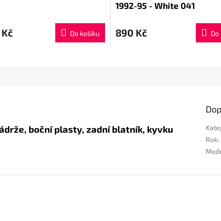
1992-95 - White 041
 Kč
890 Kč
Do košíku
Do 
Dop
ádrže, boční plasty, zadní blatník, kyvku
Kate
Rok
:
Mod