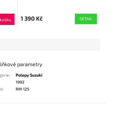
1 390 Kč
DETAIL
košíku
lňkové parametry
gorie
:
Polepy Suzuki
1992
el
:
RM 125