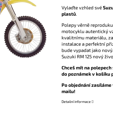
Vylaďte vzhled své
Suzu
plastů
.
Polepy věrně reproduku
motocyklu autentický vz
kvalitnímu materiálu, z
instalace a perfektní př
bude vypadat jako nový.
Suzuki RM 125 nový život
Chceš mít na polepech 
do poznámek v košíku 
Po objednání zasíláme 
mailu!
Detailní informace