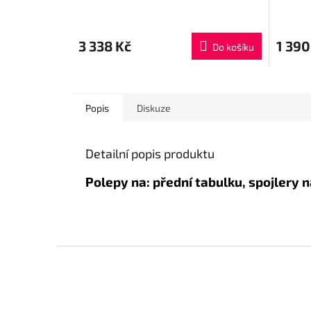
3 338 Kč
1 390
Do košíku
Popis
Diskuze
Detailní popis produktu
Polepy na: přední tabulku, spojlery n
Z
á
p
a